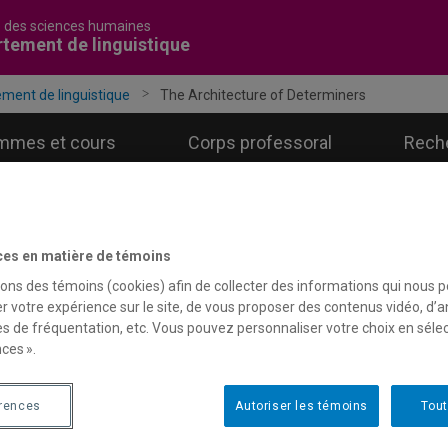
é des sciences humaines
tement de linguistique
ment de linguistique
The Architecture of Determiners
mmes et cours
Corps professoral
Rech
ces en matière de témoins
sons des témoins (cookies) afin de collecter des informations qui nous 
r votre expérience sur le site, de vous proposer des contenus vidéo, d’a
es de fréquentation, etc. Vous pouvez personnaliser votre choix en séle
ces ».
érences
Autoriser les témoins
Tout