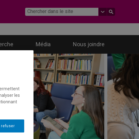
erche
Média
Nous joindre
permettent
nalyser les
ctionnant
 refuser