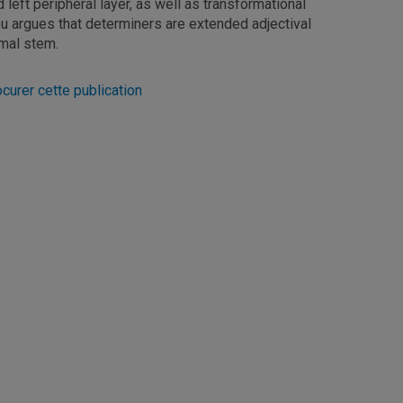
nd left peripheral layer, as well as transformational
u argues that determiners are extended adjectival
imal stem.
curer cette publication