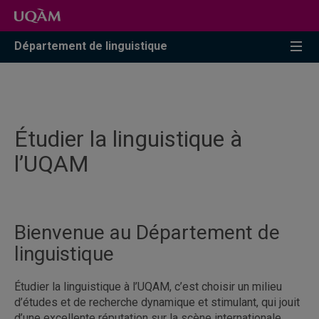
Accéder
Accéder
Accéder
à
au
à
la
menu
la
Département de linguistique
recherche
pricipal
zone
centrale
Étudier la linguistique à
l’UQAM
Bienvenue au Département de
linguistique
Étudier la linguistique à l’UQAM, c’est choisir un milieu
d’études et de recherche dynamique et stimulant, qui jouit
d’une excellente réputation sur la scène internationale.