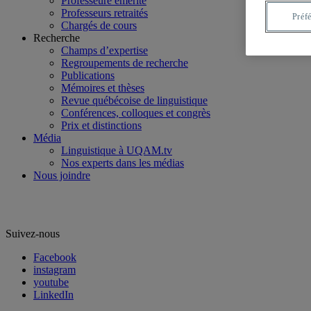
Professeure émérite
Professeurs retraités
Préf
Chargés de cours
Recherche
Champs d’expertise
Regroupements de recherche
Publications
Mémoires et thèses
Revue québécoise de linguistique
Conférences, colloques et congrès
Prix et distinctions
Média
Linguistique à UQAM.tv
Nos experts dans les médias
Nous joindre
Suivez-nous
Facebook
instagram
youtube
LinkedIn