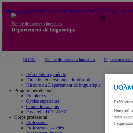
Accéder à la recherche
Accéder au menu pricipal
Accéder à la zone ce
Faculté des sciences humaines
Département de linguistique
UQAM
Faculté des sciences humaines
Département de l
Présentation générale
Direction et personnel administratif
Histoire du Département de linguistique
Programmes et cours
Premier cycle
Cycles supérieurs
Préférence
Cours de français
Nous utilis
Passerelle DEC-BAC
Corps professoral
votre expér
Professeurs
fréquentati
Professeurs associés