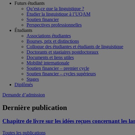
Futurs étudiants
Qu’est-ce que la linguistique ?
Étudier la linguistique à l’UQAM
Soutien financier
Perspectives professionnelles
Étudiants
Associations étudiantes
Bourses, prix et distinctions
Colloque des étudiantes et étudiants de linguistique
Doctorants et stagiaires postdoctoraux
Documents et liens utiles
Mobilité internationale
Soutien financier – premier cycle
Soutien financier – cycles supérieurs
Stages
Diplômés
Demande d’admission
Dernière publication
Chapitre de livre sur les idées reçues concernant les l
Toutes les publications