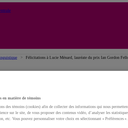
ntrale
inguistique
Félicitations à Lucie Ménard, lauréate du prix Ian Gordon Fel
s en matière de témoins
ons des témoins (cookies) afin de collecter des informations qui nous permetten
ience sur le site, de vous proposer des contenus vidéo, d’analyser les statistique
on, etc. Vous pouvez personnaliser votre choix en sélectionnant « Préférences ».