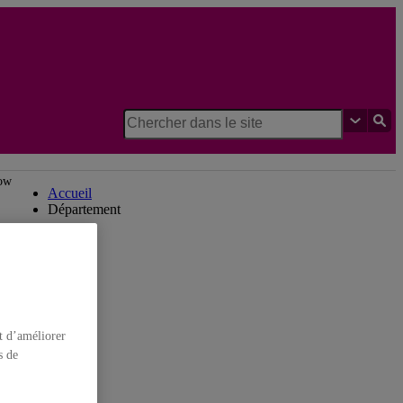
Département de linguistique
low
Accueil
Département
t d’améliorer
s de