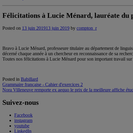
Félicitations à Lucie Ménard, lauréate du
Posted on
13 juin 2019
13 juin 2019
by
compton_r
Bravo à Lucie Ménard, professeure titulaire au département de lingui
décerné chaque année à un chercheur en reconnaissance de sa recherche
Toutes nos félicitations à Lucie Ménard pour son important travail sur
Posted in
Babillard
Navigation
Grammaire française - Cahier d'exercices 2
Nora Villeneuve remporte ex aequo le prix de la meilleure affiche ét
de
l'article
Suivez-nous
Facebook
instagram
youtube
LinkedIn