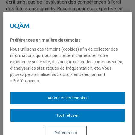
écrit ainsi que de l’évaluation des compétences à l’oral
des futurs enseignants. Reconnu pour son expertise en
langue des signes québécoise, il est le seul département
au Québec à offrir une formation en interprétation visuelle.
Préférences en matière de témoins
Nous utilisons des témoins (cookies) afin de collecter des
informations qui nous permettent d’améliorer votre
Nouvelles
expérience sur le site, de vous proposer des contenus vidéo,
d’analyser les statistiques de fréquentation, etc. Vous
pouvez personnaliser votre choix en sélectionnant
« Préférences ».
Autoriser les témoins
Lucie Ménard récompensée par l’Association
canadienne de linguistique
27 mai 2026
Tout refuser
Préférences