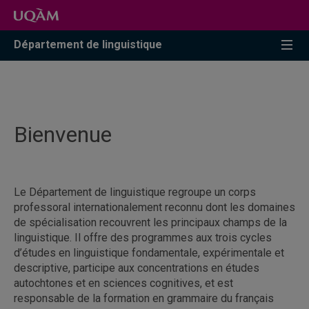
Accéder
Accéder
Accéder
à
au
à
la
menu
la
Département de linguistique
recherche
pricipal
zone
centrale
Bienvenue
Le Département de linguistique regroupe un corps
professoral internationalement reconnu dont les domaines
de spécialisation recouvrent les principaux champs de la
linguistique. Il offre des programmes aux trois cycles
d’études en linguistique fondamentale, expérimentale et
descriptive, participe aux concentrations en études
autochtones et en sciences cognitives, et est
responsable de la formation en grammaire du français